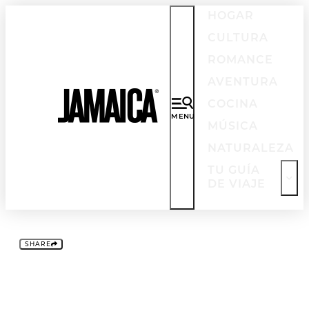
HOGAR
CULTURA
ROMANCE
AVENTURA
COCINA
MENU
MÚSICA
NATURALEZA
TU GUÍA
DE VIAJE
SPANISH
English
SHARE
French
German
Japanese